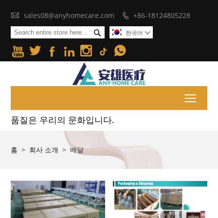

sales08@anyhomecare.com
+86-18124805228


한국어







Toggl
품질은 우리의 문화입니다.
홈
>
회사 소개
>
배달