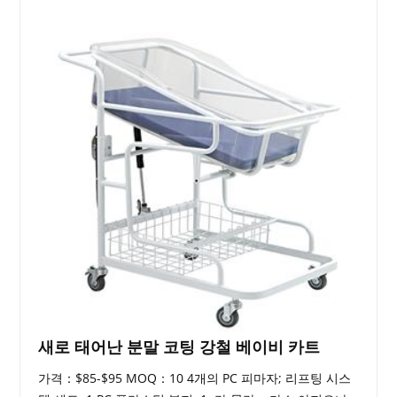
새로 태어난 분말 코팅 강철 베이비 카트
가격：$85-$95 MOQ：10 4개의 PC 피마자; 리프팅 시스