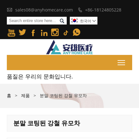

sales08@anyhomecare.com
+86-18124805228


한국어







Toggl
품질은 우리의 문화입니다.
홈
>
제품
>
분말 코팅된 강철 유모차
분말 코팅된 강철 유모차