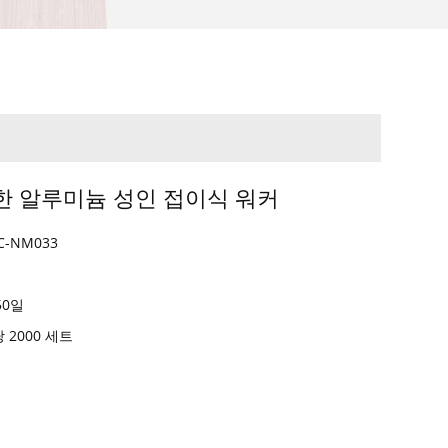
한 알루미늄 성인 접이식 워커
C-NM033
동
50일
당 2000 세트