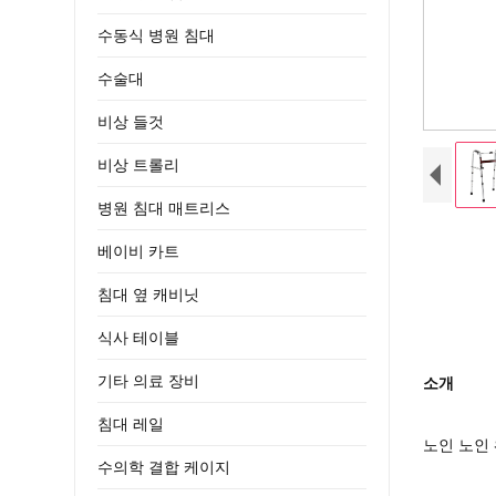
수동식 병원 침대
수술대
비상 들것
비상 트롤리
병원 침대 매트리스
베이비 카트
침대 옆 캐비닛
식사 테이블
기타 의료 장비
소개
침대 레일
노인 노인
수의학 결합 케이지