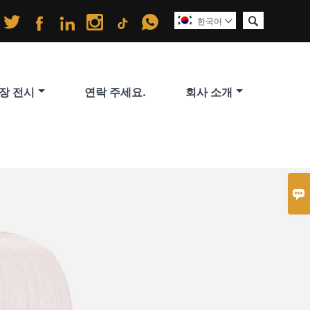






한국어

장 전시
연락 주세요.
회사 소개
