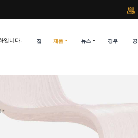

화입니다.
집
제품
뉴스
경우
공
워커