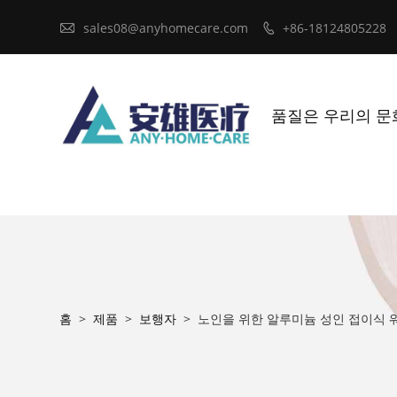

sales08@anyhomecare.com
+86-18124805228

품질은 우리의 문
홈
>
제품
>
보행자
>
노인을 위한 알루미늄 성인 접이식 