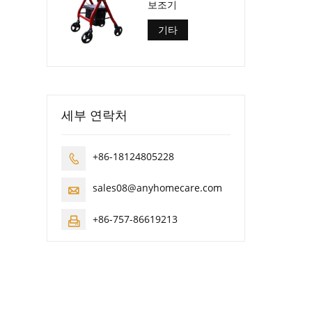
보조기
기타
세부 연락처
+86-18124805228

sales08@anyhomecare.com

+86-757-86619213
