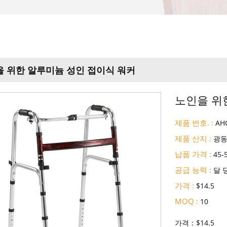
 위한 알루미늄 성인 접이식 워커
노인을 위
제품 번호. :
AH
제품 산지 :
광
납품 가격 :
45-
공급 능력 :
달 
가격 :
$14.5
MOQ :
10
가격：$14.5