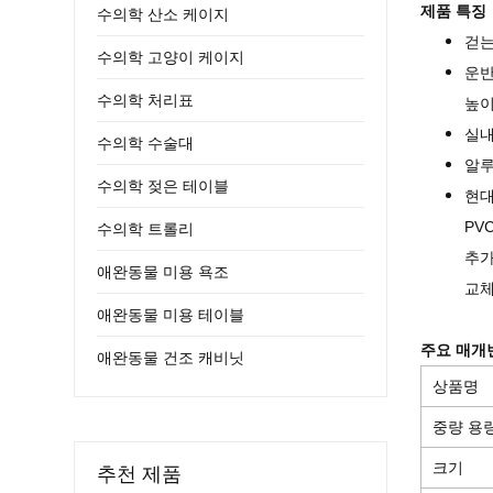
제품 특징
수의학 산소 케이지
걷는
수의학 고양이 케이지
운반
수의학 처리표
높이
실내
수의학 수술대
알루
수의학 젖은 테이블
현대
수의학 트롤리
PV
추가
애완동물 미용 욕조
교체
애완동물 미용 테이블
주요 매개
애완동물 건조 캐비닛
상품명
중량 용
크기
추천 제품