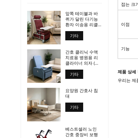
접는 크
앞쪽 테이블과 바
퀴가 달린 다기능
환자 이송용 리클
이점
라이너 의자, CE 및
ISO 인증
기타
기능
간호 클리닉 수액
치료용 병원용 리
클라이너 의자 (일
체형 트레이 테이
제품 상세
블 포함) 이동식 환
기타
자 의자 (간호 센터
우리는 제품
용)
요양원 간호사 침
대
기타
베스트셀러 노인
간호 중장비 보행