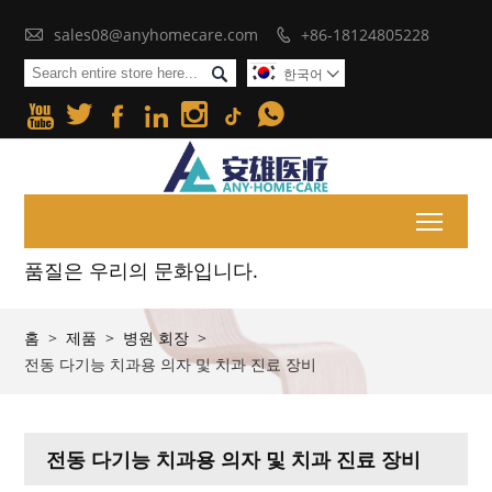

sales08@anyhomecare.com
+86-18124805228


한국어







Toggl
품질은 우리의 문화입니다.
홈
>
제품
>
병원 회장
>
전동 다기능 치과용 의자 및 치과 진료 장비
전동 다기능 치과용 의자 및 치과 진료 장비