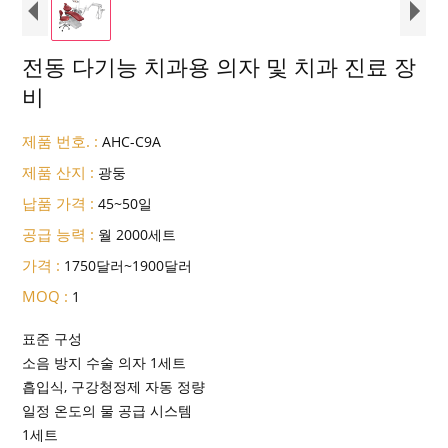
전동 다기능 치과용 의자 및 치과 진료 장
비
제품 번호. :
AHC-C9A
제품 산지 :
광둥
납품 가격 :
45~50일
공급 능력 :
월 2000세트
가격 :
1750달러~1900달러
MOQ :
1
표준 구성
소음 방지 수술 의자 1세트
흡입식, 구강청정제 자동 정량
일정 온도의 물 공급 시스템
1세트