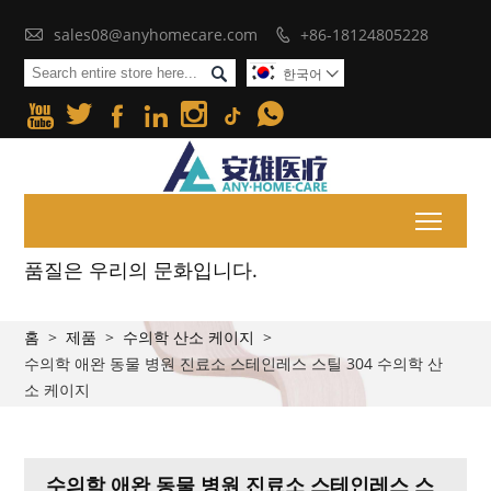

sales08@anyhomecare.com
+86-18124805228


한국어







Toggl
품질은 우리의 문화입니다.
홈
>
제품
>
수의학 산소 케이지
>
수의학 애완 동물 병원 진료소 스테인레스 스틸 304 수의학 산
소 케이지
수의학 애완 동물 병원 진료소 스테인레스 스