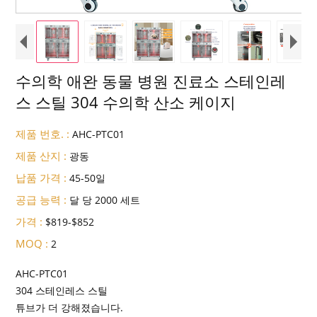
수의학 애완 동물 병원 진료소 스테인레
스 스틸 304 수의학 산소 케이지
제품 번호. :
AHC-PTC01
제품 산지 :
광동
납품 가격 :
45-50일
공급 능력 :
달 당 2000 세트
가격 :
$819-$852
MOQ :
2
AHC-PTC01
304 스테인레스 스틸
튜브가 더 강해졌습니다.